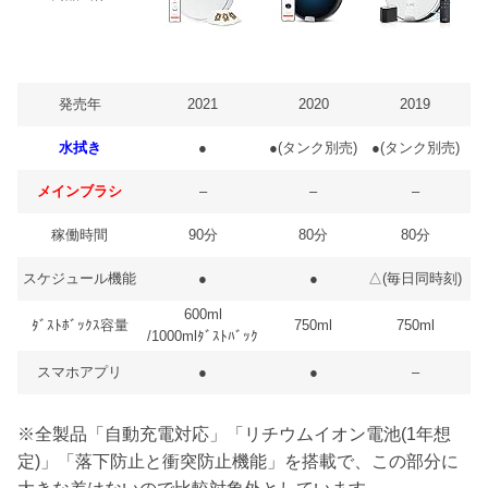
発売年
2021
2020
2019
水拭き
●
●(タンク別売)
●(タンク別売)
メインブラシ
–
–
–
稼働時間
90分
80分
80分
スケジュール機能
●
●
△(毎日同時刻)
△
600ml
ﾀﾞｽﾄﾎﾞｯｸｽ容量
750ml
750ml
/1000mlﾀﾞｽﾄﾊﾞｯｸ
スマホアプリ
●
●
–
※全製品「自動充電対応」「リチウムイオン電池(1年想
定)」「落下防止と衝突防止機能」を搭載で、この部分に