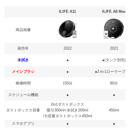
ILIFE A11
ILIFE A8 Max
商品画像
発売年
2022
2021
水拭き
●
●(タンク別売)
メインブラシ
●
●2-in-1ローラーブ
稼働時間
150分
90分
スケジュール機能
●
●
2in1ダストボックス
ダストボックス容量
吸引300ml+水拭き200ml
450ml
/大容量ダストボックス450ml
スマホアプリ
●
●