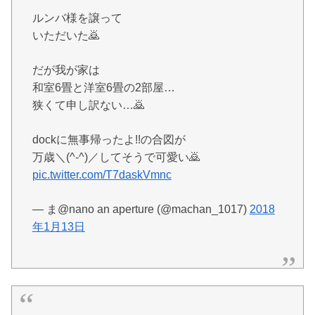
ルンバ様を譲って
いただいた🙇
だが我が家は
和室6畳と洋室6畳の2部屋…
狭くて申し訳ない…🙇
dockに無事帰ったよ!!の合図が
万歳＼(^-^)／してそうで可愛い🙇
pic.twitter.com/T7daskVmnc
— ま@nano an aperture (@machan_1017)
2018
年1月13日