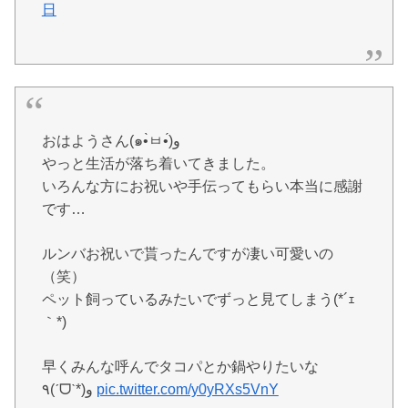
日
おはようさん(๑•̀ㅂ•́)و
やっと生活が落ち着いてきました。
いろんな方にお祝いや手伝ってもらい本当に感謝
です…
ルンバお祝いで貰ったんですが凄い可愛いの
（笑）
ペット飼っているみたいでずっと見てしまう(*´ｪ
｀*)
早くみんな呼んでタコパとか鍋やりたいな
٩(ˊᗜˋ*)و
pic.twitter.com/y0yRXs5VnY