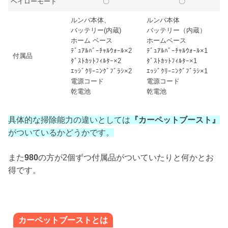
ヘイローモード
〇
〇
ルンバ本体、
ルンバ本体
バッテリー(内蔵)
バッテリー（内蔵）
ホーム ベース
ホームベース
ﾃﾞｭｱﾙﾊﾞｰﾁｬﾙｳｫｰﾙ×2
ﾃﾞｭｱﾙﾊﾞｰﾁｬﾙｳｫｰﾙ×1
付属品
ﾀﾞｽﾄｶｯﾄﾌｨﾙﾀｰ×2
ﾀﾞｽﾄｶｯﾄﾌｨﾙﾀｰ×1
ｴｯｼﾞｸﾘｰﾆﾝｸﾞﾌﾞﾗｼ×2
ｴｯｼﾞｸﾘｰﾆﾝｸﾞﾌﾞﾗｼ×1
電源コード
電源コード
乾電池
乾電池
具体的な掃除能力の違いとしては
『カーペットブースト』
がついているかどうかです。
また
980
の方が2個ずつ付属品がついていたりと何かとお
得です。
カーペットブーストとは