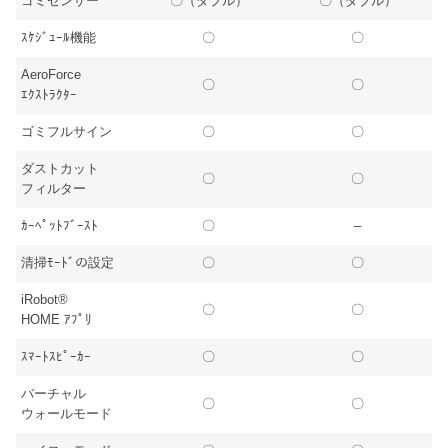
ゴミセンサー
〇（ダブル）
〇（ダブル）
ｽｹｼﾞｭｰﾙ機能
〇
〇
AeroForce
〇
〇
ｴｸｽﾄﾗｸﾀｰ
ゴミフルサイン
〇
〇
ダストカット
〇
〇
フィルター
ｶｰﾍﾟｯﾄﾌﾞｰｽﾄ
〇
–
清掃ﾓｰﾄﾞの設定
〇
〇
iRobot®
〇
〇
HOME ｱﾌﾟﾘ
ｽﾏｰﾄｽﾋﾟｰｶｰ
〇
〇
バーチャル
〇
〇
ウォールモード