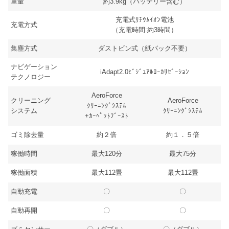
重量
約3.9kg（バッテリー含む）
充電式ﾘﾁｳﾑｲｵﾝ電池
充電方式
（充電時間:約3時間）
集塵方式
ダストビン式（紙パック不要）
ナビゲーション
iAdapt2.0ﾋﾞｼﾞｭｱﾙﾛｰｶﾘｾﾞｰｼｮﾝ
テクノロジー
AeroForce
クリーニング
AeroForce
ｸﾘｰﾆﾝｸﾞｼｽﾃﾑ
システム
ｸﾘｰﾆﾝｸﾞｼｽﾃﾑ
+ｶｰﾍﾟｯﾄﾌﾞｰｽﾄ
ゴミ除去量
約２倍
約１．５倍
稼働時間
最大120分
最大75分
稼働面積
最大112畳
最大112畳
自動充電
〇
〇
自動再開
〇
〇