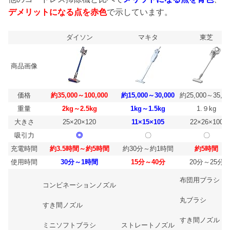
デメリットになる点を赤色
で示しています。
ダイソン
マキタ
東芝
商品画像
価格
約35,000～100,000
約15,000～30,000
約25,000～35,00
重量
2kg～2.5kg
1kg～1.5kg
1.９kg
大きさ
25×20×120
11×15×105
22×26×100
吸引力
◎
〇
〇
充電時間
約3.5時間～約5時間
約30分～約1時間
約5時間
使用時間
30分～1時間
15分～40分
20分～25分
布団用ブラシ
コンビネーションノズル
丸ブラシ
すき間ノズル
すき間ノズル
ストレートノズル
ミニソフトブラシ