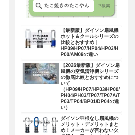
【最新版】ダイソン扇風機
ホット＆クールシリーズの
比較とおすすめ｜
HP09/HP07/HP04/HP03/H
P00/AM09の違い
【2026最新版】ダイソン扇
風機の空気清浄機シリーズ
の徹底比較とおすすめにつ
いて
（HP09/HP07/HP03/HP00/
PH04/PH03/TP07/TP07A/T
P03/TP04/BP01/DP04の違
い）
ダイソン羽根なし扇風機の
メリット・デメリットまと
め！メーカーが言わない欠