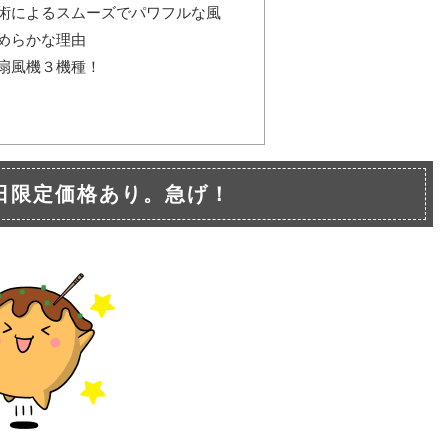
術によるスムーズでパワフルな風
めらかな理由
扇風機３機種！
日限定価格あり。急げ！