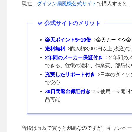
現在、
ダイソン扇風機公式サイト
で購入すると、
公式サイトのメリット
楽天ポイント5~10倍
⇒楽天カードや楽
送料無料
⇒購入額3,000円以上(税込
2年間のメーカー保証付き
⇒２年間の
できる。往復の送料、作業費、部品代
充実したサポート付き
⇒日本のダイソ
で安心
30日間返金保証付き
⇒未使用・未開封
品可能
普段は直販で買うと割高なのですが、キャンペー