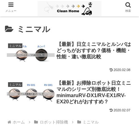
メニュー
検索
ミニマル
【最新】日立ミニマルとルンバは
ミニマル
どっちがおすすめ？価格・機能・
性能・違い徹底比較
2020.02.08
【最新】お掃除ロボット日立ミニ
ミニマル
マルのシリーズ別徹底比較！
minimaruRV-DX1/RV-EX1/RV-
EX20どれがおすすめ？
2020.02.07
ホーム
ロボット掃除機
ミニマル