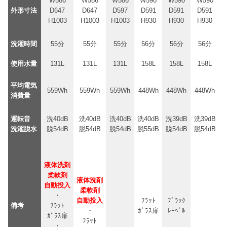
W586
W586
W586
W590
W590
W590
外形寸法
D647
D647
D597
D591
D591
D591
H1003
H1003
H1003
H930
H930
H930
洗濯時間
55分
55分
55分
56分
56分
56分
使用水量
131L
131L
131L
158L
158L
158L
平均電気
559Wh
559Wh
559Wh
448Wh
448Wh
448Wh
消費量
運転音
洗40dB
洗40dB
洗40dB
洗40dB
洗39dB
洗39dB
洗濯脱水
脱54dB
脱54dB
脱54dB
脱55dB
脱54dB
脱54dB
液体洗剤
柔軟剤
液体洗剤
自動投入
柔軟剤
・
自動投入
ﾌﾗｯﾄ
ﾌﾞﾗｯｸ
備考
ﾌﾗｯﾄ
・
ｶﾞﾗｽ扉
ﾚｰﾍﾞﾙ
ｶﾞﾗｽ扉
ﾌﾗｯﾄ
・