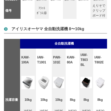
えりそで
ﾌﾗｯﾄ
備考
クリップ
ｶﾞﾗｽ扉
ボード付
アイリスオーヤマ 全自動洗濯機 8〜10kg
全自動洗濯機
IAW-
KAW-
IAW-
PAW-
KAW-
IAW-
T803
100A
T1001
101E
80A
T802E
BL
洗濯容量
10kg
10kg
10kg
8kg
8kg
8kg