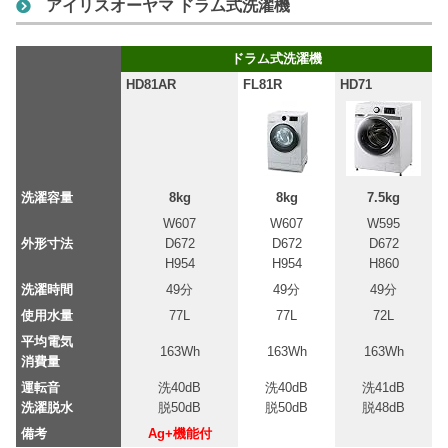
アイリスオーヤマ ドラム式洗濯機
ドラム式洗濯機
HD81AR
FL81R
HD71
洗濯容量
8kg
8kg
7.5kg
W607
W607
W595
外形寸法
D672
D672
D672
H954
H954
H860
洗濯時間
49分
49分
49分
使用水量
77L
77L
72L
平均電気
163Wh
163Wh
163Wh
消費量
運転音
洗40dB
洗40dB
洗41dB
洗濯脱水
脱50dB
脱50dB
脱48dB
備考
Ag+機能付