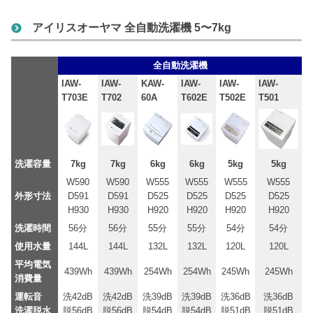
アイリスオーヤマ 全自動洗濯機 5〜7kg
全自動洗濯機
IAW-
IAW-
KAW-
IAW-
IAW-
IAW-
T703E
T702
60A
T602E
T502E
T501
洗濯容量
7kg
7kg
6kg
6kg
5kg
5kg
W590
W590
W555
W555
W555
W555
外形寸法
D591
D591
D525
D525
D525
D525
H930
H930
H920
H920
H920
H920
洗濯時間
56分
56分
55分
55分
54分
54分
使用水量
144L
144L
132L
132L
120L
120L
平均電気
439Wh
439Wh
254Wh
254Wh
245Wh
245Wh
消費量
運転音
洗42dB
洗42dB
洗39dB
洗39dB
洗36dB
洗36dB
洗濯脱水
脱56dB
脱56dB
脱54dB
脱54dB
脱51dB
脱51dB