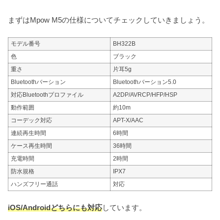
まずはMpow M5の仕様についてチェックしていきましょう。
モデル番号
BH322B
色
ブラック
重さ
片耳5g
Bluetoothバーション
Bluetoothバーション5.0
対応Bluetoothプロファイル
A2DP/AVRCP/HFP/HSP
動作範囲
約10m
コーデック対応
APT-X/AAC
連続再生時間
6時間
ケース再生時間
36時間
充電時間
2時間
防水規格
IPX7
ハンズフリー通話
対応
iOS/Androidどちらにも対応
しています。