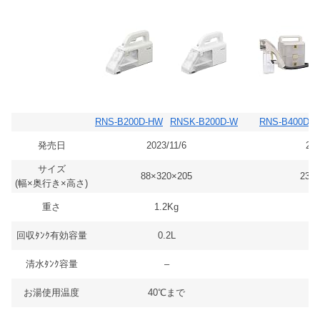
RNS-B200D-HW
RNSK-B200D-W
RNS-B400D
発売日
2023/11/6
202
サイズ
88×320×205
230
(幅×奥行き×高さ)
重さ
1.2Kg
回収ﾀﾝｸ有効容量
0.2L
清水ﾀﾝｸ容量
–
お湯使用温度
40℃まで
4