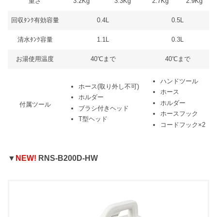
重さ
3.2Kg
3.3Kg
2.7Kg
2.9Kg
回収ﾀﾝｸ有効容量
0.4L
0.5L
清水ﾀﾝｸ容量
1.1L
0.3L
お湯使用温度
40℃まで
40℃まで
ハンドツール
ホース(取り外し不可)
ホース
ホルダー
ホルダー
付属ツール
ブラシ付きヘッド
ホースフック
T型ヘッド
コードフック×2
▼
NEW!
RNS-B200D-HW