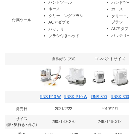
ハンドツール
ハンドツー
ホース
ホース
クリーニングブラシ
クリーニン
付属ツール
ブラシ
ACアダプタ
ACアダプタ
バッテリー
バッテリー
ブラシ付きヘッド
自動ポンプ式
コンパクトサイズ
RNS-P10-W
RNSK-P10-W
RNS-300
RNSK-300
発売日
2021/2/22
2019/11/1
サイズ
290×180×270
248×146×312
(幅×奥行き×高さ)