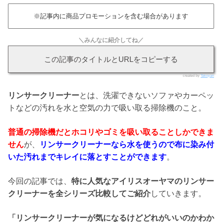
※記事内に商品プロモーションを含む場合があります
＼みんなに紹介してね／
この記事のタイトルとURLをコピーする
created by
Takoyan
リンサークリーナー
とは、洗濯できないソファやカーペッ
トなどの汚れを水と空気の力で吸い取る掃除機のこと。
普通の掃除機だとホコリやゴミを吸い取ることしかできま
せん
が、
リンサークリーナーなら水を使うので布に染み付
いた汚れまでキレイに落とすことができます
。
今回の記事では、
特に人気なアイリスオーヤマのリンサー
クリーナーを全シリーズ比較してご紹介
していきます。
「リンサークリーナーが気になるけどどれがいいのかわか