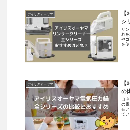
【
アイリスオーヤマ
シ
リン
れを
やゴ
を使
【
アイリスオーヤマ
の
自宅
の電
在ア
てい