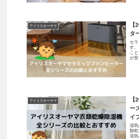
【
アイリスオーヤマ
タ
セラ
す。
こと
が安
【
アイリスオーヤマ
ー
イ
湿気
類乾
湿気