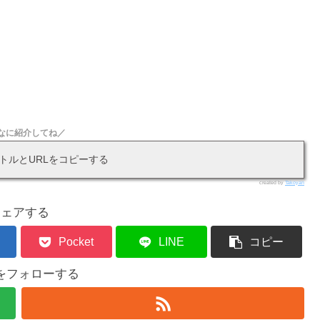
なに紹介してね／
トルとURLをコピーする
created by
Takoyan
シェアする
Pocket
LINE
コピー
をフォローする