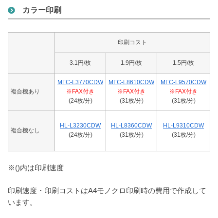
カラー印刷
印刷コスト
3.1円/枚
1.9円/枚
1.5円/枚
MFC-L3770CDW
MFC-L8610CDW
MFC-L9570CDW
複合機あり
※FAX付き
※FAX付き
※FAX付き
(24枚/分)
(31枚/分)
(31枚/分)
HL-L3230CDW
HL-L8360CDW
HL-L9310CDW
複合機なし
(24枚/分)
(31枚/分)
(31枚/分)
※()内は印刷速度
印刷速度・印刷コストはA4モノクロ印刷時の費用で作成して
います。