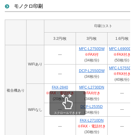
モノクロ印刷
印刷コスト
3.2円/枚
3円/枚
1.6円/枚
MFC-L2750DW
MFC-L6900DW
―
※FAX付
※FAX付き
(34枚/分)
(50枚/分)
WiFiあり
MFC-L5755DW
DCP-L2550DW
―
※FAX付き
(34枚/分)
(40枚/分)
FAX-2840
MFC-L2730DN
複合機あり
※FAX・電話付き
※FAX付き
―
(20枚/分)
(34枚/分)
DCP-L2535D
―
―
WiFiなし
(34枚/分)
スクロールできます
FAX-L2710DN
―
※FAX・電話付き
―
(30枚/分)