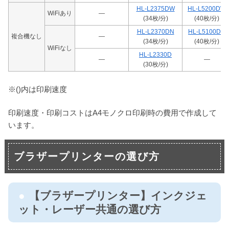
HL-L2375DW
HL-L5200DW
WiFiあり
―
(34枚/分)
(40枚/分)
HL-L2370DN
HL-L5100DN
複合機なし
―
(34枚/分)
(40枚/分)
WiFiなし
HL-L2330D
―
―
(30枚/分)
※()内は印刷速度
印刷速度・印刷コストはA4モノクロ印刷時の費用で作成して
います。
ブラザープリンターの選び方
【ブラザープリンター】インクジェ
ット・レーザー共通の選び方