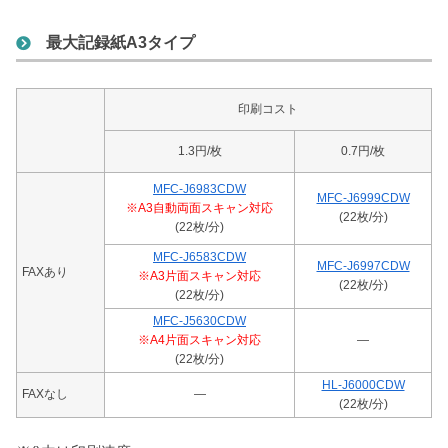
最大記録紙A3タイプ
印刷コスト
1.3円/枚
0.7円/枚
MFC-J6983CDW
MFC-J6999CDW
※A3自動両面スキャン対応
(22枚/分)
(22枚/分)
MFC-J6583CDW
MFC-J6997CDW
FAXあり
※A3片面スキャン対応
(22枚/分)
(22枚/分)
MFC-J5630CDW
※A4片面スキャン対応
―
(22枚/分)
HL-J6000CDW
FAXなし
―
(22枚/分)