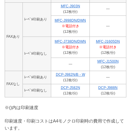
MFC-J903N
―
(12枚/分)
ﾚｰﾍﾞﾙ印刷あり
MFC-J998DN/DWN
※電話付き
―
(12枚/分)
FAXあり
MFC-J738DN/DWN
MFC-J1605DN
※電話付き
※電話付き
(12枚/分)
(12枚/分)
ﾚｰﾍﾞﾙ印刷なし
MFC-J1500N
―
(12枚/分)
DCP-J982N/B・W
ﾚｰﾍﾞﾙ印刷あり
―
(12枚/分)
FAXなし
DCP-J582N
DCP-J988N
ﾚｰﾍﾞﾙ印刷なし
(12枚/分)
(12枚/分)
※()内は印刷速度
印刷速度・印刷コストはA4モノクロ印刷時の費用で作成して
います。