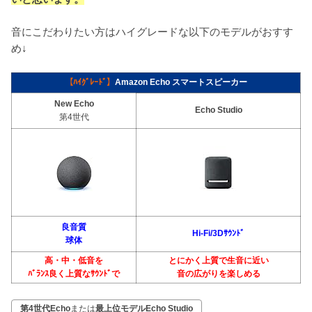
音にこだわりたい方はハイグレードな以下のモデルがおすす
め↓
【ﾊｲｸﾞﾚｰﾄﾞ】
Amazon Echo スマートスピーカー
New Echo
Echo
Studio
第4世代
良音質
Hi-Fi/3D
ｻｳﾝﾄﾞ
球体
高・中・低音を
とにかく上質で生音に近い
ﾊﾞﾗﾝｽ良く上質なｻｳﾝﾄﾞで
音の広がりを楽しめる
第4世代Echo
または
最上位モデルEcho Studio