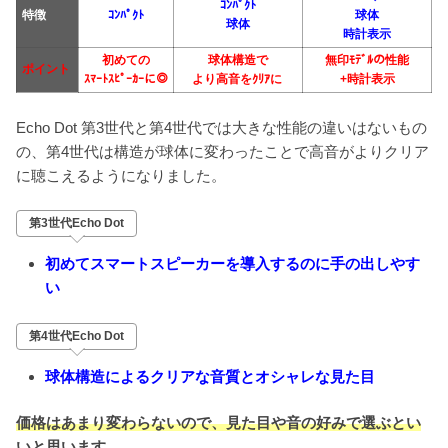
ｺﾝﾊﾟｸﾄ
特徴
ｺﾝﾊﾟｸﾄ
球体
球体
時計表示
初めての
球体構造で
無印ﾓﾃﾞﾙの性能
ポイント
ｽﾏｰﾄｽﾋﾟｰｶｰに◎
より高音をｸﾘｱに
+時計表示
Echo Dot 第3世代と第4世代では大きな性能の違いはないもの
の、第4世代は構造が球体に変わったことで高音がよりクリア
に聴こえるようになりました。
第3世代Echo Dot
初めてスマートスピーカーを導入するのに手の出しやす
い
第4世代Echo Dot
球体構造によるクリアな音質とオシャレな見た目
価格はあまり変わらないので、見た目や音の好みで選ぶとい
いと思います。