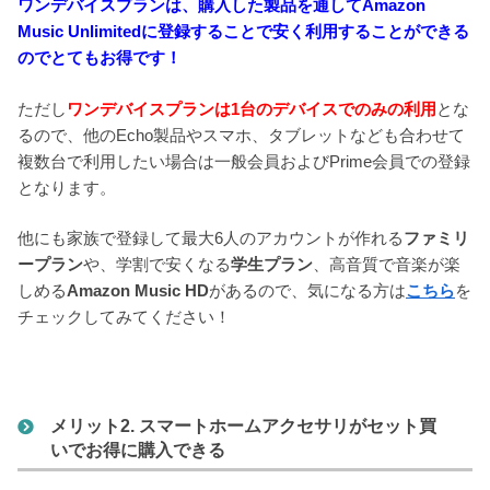
ワンデバイスプランは、購入した製品を通してAmazon
Music Unlimitedに登録することで安く利用することができる
のでとてもお得です！
ただし
ワンデバイスプランは1台のデバイスでのみの利用
とな
るので、他のEcho製品やスマホ、タブレットなども合わせて
複数台で利用したい場合は一般会員およびPrime会員での登録
となります。
他にも家族で登録して最大6人のアカウントが作れる
ファミリ
ープラン
や、学割で安くなる
学生プラン
、高音質で音楽が楽
しめる
Amazon Music HD
があるので、気になる方は
こちら
を
チェックしてみてください！
メリット2. スマートホームアクセサリがセット買
いでお得に購入できる