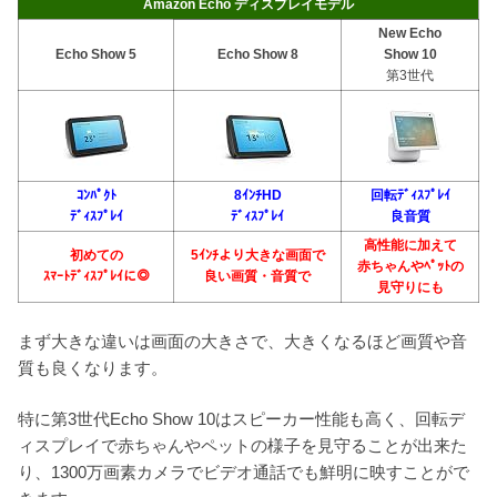
Amazon Echo ディスプレイモデル
New
Echo
Echo Show 5
Echo Show 8
Show 10
第3世代
ｺﾝﾊﾟｸﾄ
8ｲﾝﾁHD
回転ﾃﾞｨｽﾌﾟﾚｲ
ﾃﾞｨｽﾌﾟﾚｲ
ﾃﾞｨｽﾌﾟﾚｲ
良音質
高性能に加えて
初めての
5ｲﾝﾁより大きな画面で
赤ちゃんやﾍﾟｯﾄの
ｽﾏｰﾄﾃﾞｨｽﾌﾟﾚｲに◎
良い画質・音質で
見守りにも
まず大きな違いは画面の大きさで、大きくなるほど画質や音
質も良くなります。
特に第3世代Echo Show 10はスピーカー性能も高く、回転デ
ィスプレイで赤ちゃんやペットの様子を見守ることが出来た
り、1300万画素カメラでビデオ通話でも鮮明に映すことがで